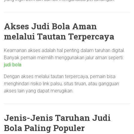
Akses Judi Bola Aman
melalui Tautan Terpercaya
Keamanan akses adalah hal penting dalam taruhan digital.
Banyak pemain memilih menggunakan jalur aman seperti:
judi bola
Dengan akses melalui tautan terpercaya, pemain bisa
menghindari risiko link palsu, situs tiruan, atau gangguan
akses lain yang dapat merugikan.
Jenis-Jenis Taruhan Judi
Bola Paling Populer