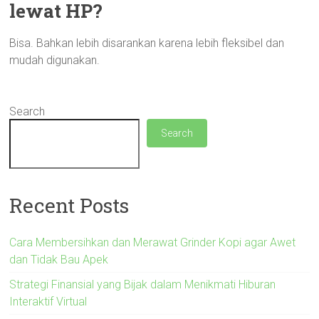
lewat HP?
Bisa. Bahkan lebih disarankan karena lebih fleksibel dan
mudah digunakan.
Search
Search
Recent Posts
Cara Membersihkan dan Merawat Grinder Kopi agar Awet
dan Tidak Bau Apek
Strategi Finansial yang Bijak dalam Menikmati Hiburan
Interaktif Virtual