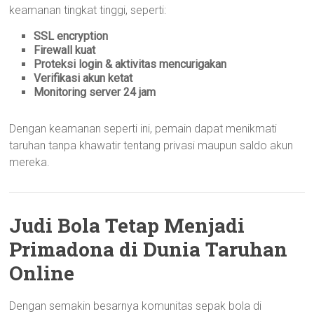
keamanan tingkat tinggi, seperti:
SSL encryption
Firewall kuat
Proteksi login & aktivitas mencurigakan
Verifikasi akun ketat
Monitoring server 24 jam
Dengan keamanan seperti ini, pemain dapat menikmati
taruhan tanpa khawatir tentang privasi maupun saldo akun
mereka.
Judi Bola Tetap Menjadi
Primadona di Dunia Taruhan
Online
Dengan semakin besarnya komunitas sepak bola di