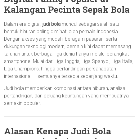
Kalangan Pecinta Sepak Bola
Dalam era digital,
judi bola
muncul sebagai salah satu
bentuk hiburan paling diminati oleh pemain Indonesia.
Dengan akses yang mudah, beragam pasaran, serta
dukungan teknologi modern, pemain kini dapat memasang
taruhan untuk berbagai liga dunia hanya melalui perangkat
smartphone. Mulai dari Liga Inggris, Liga Spanyol, Liga Italia,
Liga Champions, hingga pertandingan persahabatan
internasional — semuanya tersedia sepanjang waktu.
Judi bola memberikan kombinasi antara hiburan, analisa
pertandingan, dan peluang keuntungan yang membuatnya
semakin populer.
Alasan Kenapa Judi Bola