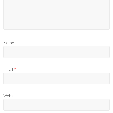
Name
*
Email
*
Website