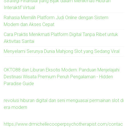
Strategi Finansial yang Bijak dalam Menikmati Hiburan
Interaktif Virtual
Rahasia Memilih Platform Judi Online dengan Sistem
Modern dan Akses Cepat
Cara Praktis Menikmati Platform Digital Tanpa Ribet untuk
Aktivitas Santai
Menyelami Serunya Dunia Mahjong Slot yang Sedang Viral
OKTO88 dan Liburan Eksotis Modern: Panduan Menjelajahi
Destinasi Wisata Premium Penuh Pengalaman - Hidden
Paradise Guide
revolusi hiburan digital dan seni menguasai permainan slot di
era modern
https://www.drmichellecooperpsychotherapist.com/contac