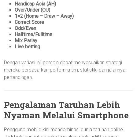
Handicap Asia (AH)
Over/Under (OU)
1×2 (Home – Draw – Away)
Correct Score
Odd/Even
Halftime/Fulltime
Mix Parlay
Live betting
Dengan variasi ini, pemain dapat menyesuaikan strategi
mereka berdasarkan performa tim, statistik, dan jalannya
pertandingan.
Pengalaman Taruhan Lebih
Nyaman Melalui Smartphone
Pengguna mobile kini mendominasi dunia taruhan online.
Judi bola sangat cocok dimainkan melalui HP karena: