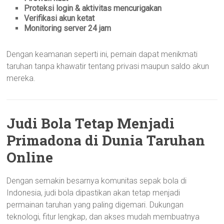
Proteksi login & aktivitas mencurigakan
Verifikasi akun ketat
Monitoring server 24 jam
Dengan keamanan seperti ini, pemain dapat menikmati
taruhan tanpa khawatir tentang privasi maupun saldo akun
mereka.
Judi Bola Tetap Menjadi
Primadona di Dunia Taruhan
Online
Dengan semakin besarnya komunitas sepak bola di
Indonesia, judi bola dipastikan akan tetap menjadi
permainan taruhan yang paling digemari. Dukungan
teknologi, fitur lengkap, dan akses mudah membuatnya