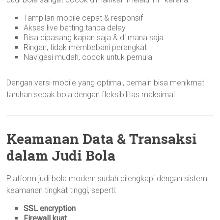
Tampilan mobile cepat & responsif
Akses live betting tanpa delay
Bisa dipasang kapan saja & di mana saja
Ringan, tidak membebani perangkat
Navigasi mudah, cocok untuk pemula
Dengan versi mobile yang optimal, pemain bisa menikmati
taruhan sepak bola dengan fleksibilitas maksimal.
Keamanan Data & Transaksi
dalam Judi Bola
Platform judi bola modern sudah dilengkapi dengan sistem
keamanan tingkat tinggi, seperti:
SSL encryption
Firewall kuat