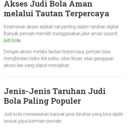
Akses Judi Bola Aman
melalui Tautan Terpercaya
Keamanan akses adalah hal penting dalam taruhan digital.
Banyak pemain memilih menggunakan jalur aman seperti:
judi bola
Dengan akses melalui tautan terpercaya, pemain bisa
menghindari risiko link palsu, situs tiruan, atau gangguan
akses lain yang dapat merugikan.
Jenis-Jenis Taruhan Judi
Bola Paling Populer
Judi bola menawarkan banyak jenis taruhan yang bisa dipilih
sesuai gaya bermain pemain: