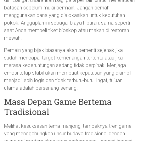
diri. Sangat disarankan bagi para pemain untuk menentukan
batasan sebelum mulai bermain. Jangan pernah
menggunakan dana yang dialokasikan untuk kebutuhan
pokok. Anggaplah ini sebagai biaya hiburan, sama seperti
saat Anda membeli tiket bioskop atau makan di restoran
mewah.
Pemain yang bijak biasanya akan berhenti sejenak jika
sudah mencapai target kemenangan tertentu atau jika
merasa keberuntungan sedang tidak berpihak. Menjaga
emosi tetap stabil akan membuat keputusan yang diambil
menjadi lebih logis dan tidak terburu-buru. Ingat, tujuan
utama adalah bersenang-senang.
Masa Depan Game Bertema
Tradisional
Melihat kesuksesan tema mahjong, tampaknya tren game
yang menggabungkan unsur budaya tradisional dengan