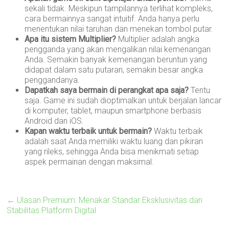
sekali tidak. Meskipun tampilannya terlihat kompleks,
cara bermainnya sangat intuitif. Anda hanya perlu
menentukan nilai taruhan dan menekan tombol putar.
Apa itu sistem Multiplier?
Multiplier adalah angka
pengganda yang akan mengalikan nilai kemenangan
Anda. Semakin banyak kemenangan beruntun yang
didapat dalam satu putaran, semakin besar angka
penggandanya.
Dapatkah saya bermain di perangkat apa saja?
Tentu
saja. Game ini sudah dioptimalkan untuk berjalan lancar
di komputer, tablet, maupun smartphone berbasis
Android dan iOS.
Kapan waktu terbaik untuk bermain?
Waktu terbaik
adalah saat Anda memiliki waktu luang dan pikiran
yang rileks, sehingga Anda bisa menikmati setiap
aspek permainan dengan maksimal.
←
Ulasan Premium: Menakar Standar Eksklusivitas dan
Stabilitas Platform Digital