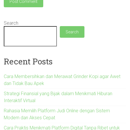
Search
Search
Recent Posts
Cara Membersihkan dan Merawat Grinder Kopi agar Awet
dan Tidak Bau Apek
Strategi Finansial yang Bijak dalam Menikmati Hiburan
Interaktif Virtual
Rahasia Memilih Platform Judi Online dengan Sistem
Modern dan Akses Cepat
Cara Praktis Menikmati Platform Digital Tanpa Ribet untuk