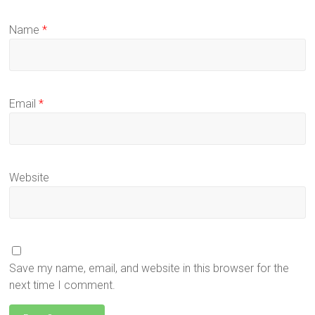
Name
*
Email
*
Website
Save my name, email, and website in this browser for the
next time I comment.