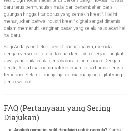
teknologi modern akan terus berkembang. Inovasi-inovasi
baru terus bermunculan, mulai dari penambahan baris
gulungan hingga fitur bonus yang semakin kreatif. Hal ini
menunjukkan bahwa industri kreatif digital sangat dinamis
dalam memenuhi keinginan pasar yang selalu haus akan hal-
hal baru.
Bagi Anda yang belum pernah mencobanya, memulai
dengan versi demo atau taruhan kecil bisa menjadi langkah
awal yang baik untuk memahami alur permainan. Dengan
begitu, Anda bisa menikmati keseruan tanpa harus merasa
terbebani. Selamat menjelajahi dunia mahjong digital yang
penuh warna!
FAQ (Pertanyaan yang Sering
Diajukan)
Apakah game ini sulit dipelajari untuk pemula?
Sama