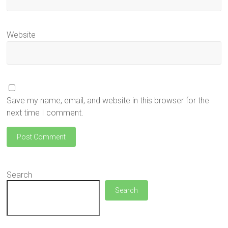
Website
Save my name, email, and website in this browser for the
next time I comment.
Search
Search