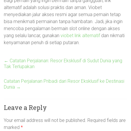
Bagi pemain yang ingin bermain tanpa gangguan, link
alternatif adalah solusi praktis dan aman. Viobet
menyediakan jalur akses resmi agar semua pemain tetap
bisa menikmati permainan tanpa hambatan. Jadi, jika ingin
mencoba pengalaman bermain slot online dengan akses
yang selalu lancar, gunakan
viobet link alternatif
dan nikmati
kenyamanan penuh di setiap putaran.
←
Catatan Perjalanan: Resor Eksklusif di Sudut Dunia yang
Tak Terlupakan
Catatan Perjalanan Pribadi dari Resor Eksklusif ke Destinasi
Dunia
→
Leave a Reply
Your email address will not be published.
Required fields are
marked
*