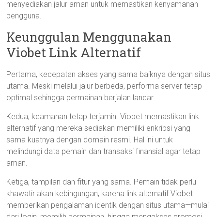
menyediakan jalur aman untuk memastikan kenyamanan
pengguna.
Keunggulan Menggunakan
Viobet Link Alternatif
Pertama, kecepatan akses yang sama baiknya dengan situs
utama. Meski melalui jalur berbeda, performa server tetap
optimal sehingga permainan berjalan lancar.
Kedua, keamanan tetap terjamin. Viobet memastikan link
alternatif yang mereka sediakan memiliki enkripsi yang
sama kuatnya dengan domain resmi. Hal ini untuk
melindungi data pemain dan transaksi finansial agar tetap
aman.
Ketiga, tampilan dan fitur yang sama. Pemain tidak perlu
khawatir akan kebingungan, karena link alternatif Viobet
memberikan pengalaman identik dengan situs utama—mulai
dari login, memilih permainan, hingga mengakses promosi.