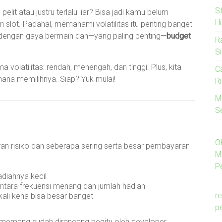
S
lit atau justru terlalu liar? Bisa jadi kamu belum
Hi
slot. Padahal, memahami volatilitas itu penting banget
dengan gaya bermain dan—yang paling penting—
budget
R
S
ama volatilitas: rendah, menengah, dan tinggi. Plus, kita
C
ana memilihnya. Siap? Yuk mulai!
Ri
M
S
O
kuran risiko dan seberapa sering serta besar pembayaran
M
P
adiahnya kecil
tara frekuensi menang dan jumlah hadiah
re
kali kena bisa besar banget
p
i memang sudah dirancang begitu oleh developer.