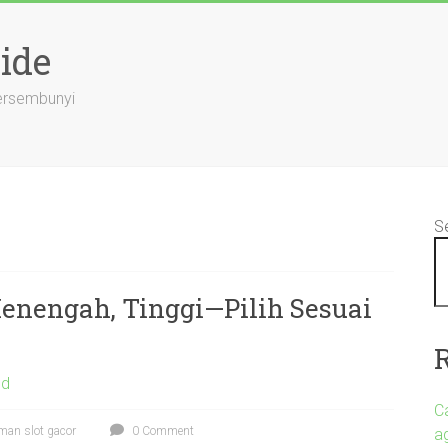
ide
Tersembunyi
S
 Menengah, Tinggi—Pilih Sesuai
ed
C
man slot gacor
0 Comment
a