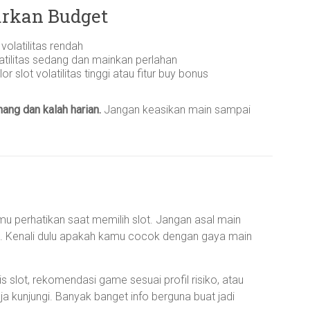
arkan Budget
 volatilitas rendah
tilitas sedang dan mainkan perlahan
or slot volatilitas tinggi atau fitur buy bonus
ang dan kalah harian.
Jangan keasikan main sampai
amu perhatikan saat memilih slot. Jangan asal main
e. Kenali dulu apakah kamu cocok dengan gaya main
nis slot, rekomendasi game sesuai profil risiko, atau
aja kunjungi. Banyak banget info berguna buat jadi