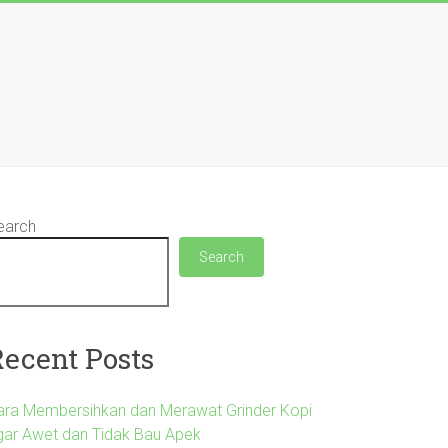
earch
Search
Recent Posts
ara Membersihkan dan Merawat Grinder Kopi
gar Awet dan Tidak Bau Apek