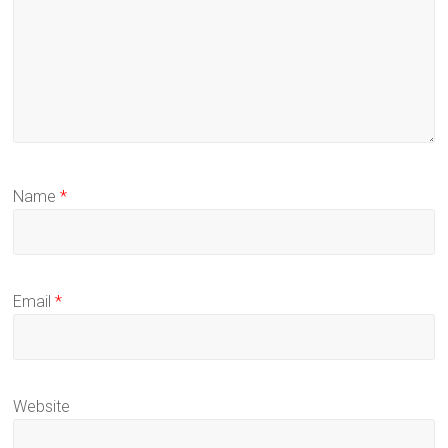
Name
*
Email
*
Website