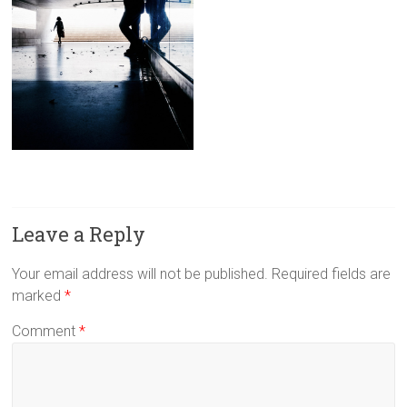
Leave a Reply
Your email address will not be published.
Required fields are
marked
*
Comment
*