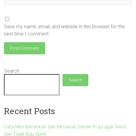
Save my name, email, and website in this browser for the
next time I comment.
Search
Search
Recent Posts
Cara Membersihkan dan Merawat Grinder Kopi agar Awet
dan Tidak Bau Apek