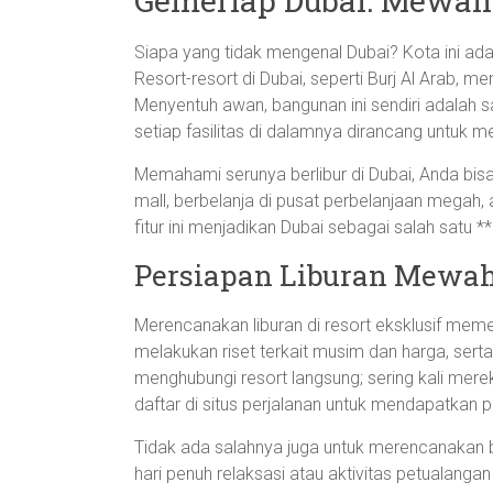
Gemerlap Dubai: Mewah
Siapa yang tidak mengenal Dubai? Kota ini a
Resort-resort di Dubai, seperti Burj Al Arab
Menyentuh awan, bangunan ini sendiri adalah sa
setiap fasilitas di dalamnya dirancang untuk m
Memahami serunya berlibur di Dubai, Anda bisa
mall, berbelanja di pusat perbelanjaan megah,
fitur ini menjadikan Dubai sebagai salah satu *
Persiapan Liburan Mewa
Merencanakan liburan di resort eksklusif mem
melakukan riset terkait musim dan harga, ser
menghubungi resort langsung; sering kali mereka
daftar di situs perjalanan untuk mendapatka
Tidak ada salahnya juga untuk merencanakan b
hari penuh relaksasi atau aktivitas petualang