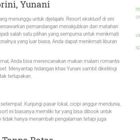
rini, Yunani
h
o
g menunggu untuk dijelajahi. Resort eksklusif di sini
g, menawarkan pemandangan menakjubkan dari matahari
njadi salah satu pilihan yang sempurna untuk menikmati
v
onalnya yang luar biasa, Anda dapat menikmati liburan
s
simal, Anda bisa merencanakan makan malam romantis
et. Menyantap hidangan khas Yunani sambil dikelilingi
tak terlupakan.
setempat. Kunjungi pasar lokal, cicipi anggur mendunia,
sort ini biasanya memiliki tur yang bisa dibook untuk
ini tidak hanya menambah pengalaman tetapi juga