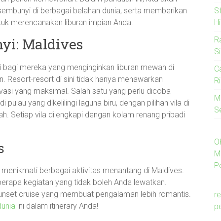
rsembunyi di berbagai belahan dunia, serta memberikan
S
untuk merencanakan liburan impian Anda.
Hi
yi: Maldives
R
S
ari bagi mereka yang menginginkan liburan mewah di
C
 Resort-resort di sini tidak hanya menawarkan
Ri
vasi yang maksimal. Salah satu yang perlu dicoba
M
i pulau yang dikelilingi laguna biru, dengan pilihan vila di
S
ndah. Setiap vila dilengkapi dengan kolam renang pribadi
O
s
M
P
a menikmati berbagai aktivitas menantang di Maldives.
eberapa kegiatan yang tidak boleh Anda lewatkan.
sunset cruise yang membuat pengalaman lebih romantis.
re
dunia
ini dalam itinerary Anda!
p