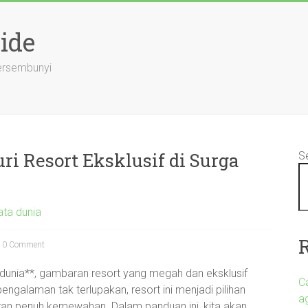
ide
Tersembunyi
i Resort Eksklusif di Surga
S
ata dunia
0 Comment
dunia**, gambaran resort yang megah dan eksklusif
C
ngalaman tak terlupakan, resort ini menjadi pilihan
a
ran penuh kemewahan. Dalam panduan ini, kita akan