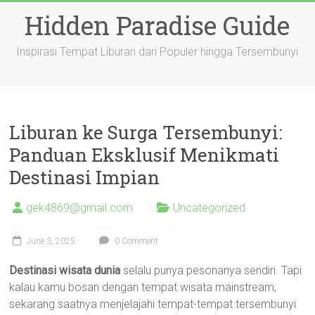
Skip
Hidden Paradise Guide
to
content
Inspirasi Tempat Liburan dari Populer hingga Tersembunyi
Liburan ke Surga Tersembunyi:
Panduan Eksklusif Menikmati
Destinasi Impian
gek4869@gmail.com
Uncategorized
June 3, 2025
0 Comment
Destinasi wisata dunia
selalu punya pesonanya sendiri. Tapi
kalau kamu bosan dengan tempat wisata mainstream,
sekarang saatnya menjelajahi tempat-tempat tersembunyi