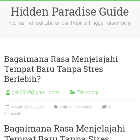
Skip
Hidden Paradise Guide
to
content
Inspirasi Tempat Liburan dari Populer hingga Tersembunyi
Bagaimana Rasa Menjelajahi
Tempat Baru Tanpa Stres
Berlebih?
gek4869@gmail.com
Teknologi
November 28, 2025
artificial intelligence
0
Comment
Bagaimana Rasa Menjelajahi
Tempat Baru Tanpa Stres