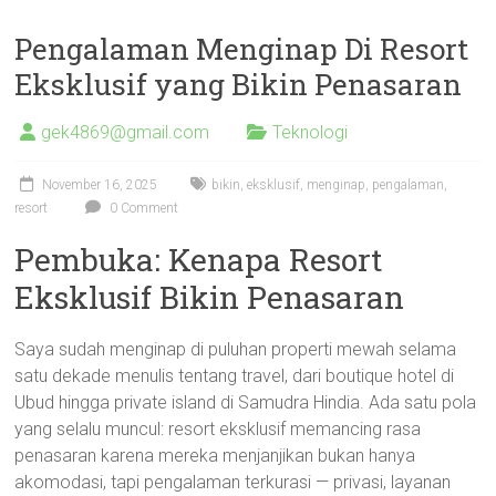
Pengalaman Menginap Di Resort
Eksklusif yang Bikin Penasaran
gek4869@gmail.com
Teknologi
November 16, 2025
bikin
,
eksklusif
,
menginap
,
pengalaman
,
resort
0 Comment
Pembuka: Kenapa Resort
Eksklusif Bikin Penasaran
Saya sudah menginap di puluhan properti mewah selama
satu dekade menulis tentang travel, dari boutique hotel di
Ubud hingga private island di Samudra Hindia. Ada satu pola
yang selalu muncul: resort eksklusif memancing rasa
penasaran karena mereka menjanjikan bukan hanya
akomodasi, tapi pengalaman terkurasi — privasi, layanan