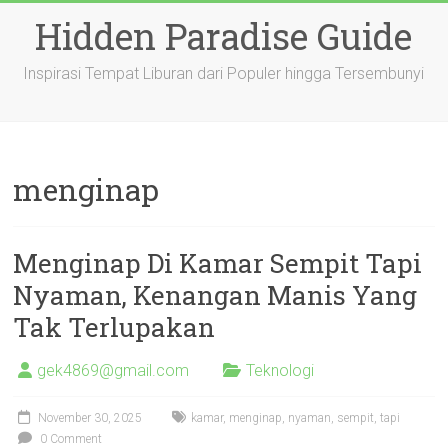
Skip
Hidden Paradise Guide
to
content
Inspirasi Tempat Liburan dari Populer hingga Tersembunyi
menginap
Menginap Di Kamar Sempit Tapi
Nyaman, Kenangan Manis Yang
Tak Terlupakan
gek4869@gmail.com
Teknologi
November 30, 2025
kamar
,
menginap
,
nyaman
,
sempit
,
tapi
0 Comment