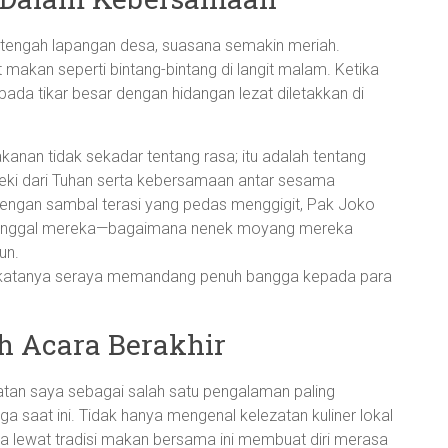
i tengah lapangan desa, suasana semakin meriah.
makan seperti bintang-bintang di langit malam. Ketika
ada tikar besar dengan hidangan lezat diletakkan di
anan tidak sekadar tentang rasa; itu adalah tentang
ezeki dari Tuhan serta kebersamaan antar sesama
dengan sambal terasi yang pedas menggigit, Pak Joko
at tinggal mereka—bagaimana nenek moyang mereka
un.
s,” katanya seraya memandang penuh bangga kepada para
h Acara Berakhir
ngatan saya sebagai salah satu pengalaman paling
a saat ini. Tidak hanya mengenal kelezatan kuliner lokal
ta lewat tradisi makan bersama ini membuat diri merasa