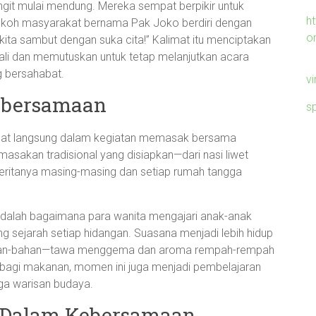
git mulai mendung. Mereka sempat berpikir untuk
h
tokoh masyarakat bernama Pak Joko berdiri dengan
o
 kita sambut dengan suka cita!” Kalimat itu menciptakan
i dan memutuskan untuk tetap melanjutkan acara
g bersahabat.
v
Kebersamaan
s
libat langsung dalam kegiatan memasak bersama
masakan tradisional yang disiapkan—dari nasi liwet
 ceritanya masing-masing dan setiap rumah tangga
 adalah bagaimana para wanita mengajari anak-anak
 sejarah setiap hidangan. Suasana menjadi lebih hidup
ahan-bahan—tawa menggema dan aroma rempah-rempah
bagi makanan, momen ini juga menjadi pembelajaran
ga warisan budaya.
 Dalam Kebersamaan