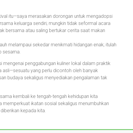
festival itu—saya merasakan dorongan untuk mengadopsi
ersama keluarga sendiri; mungkin tidak seformal acara
bersama atau saling bertukar cerita saat makan
h melampaui sekedar menikmati hidangan enak; itulah
ap sesama.
i mengenai penggabungan kuliner lokal dalam praktik
ya asli—sesuatu yang perlu dicontoh oleh banyak
risan budaya sekaligus menyediakan pengalaman tak
rsama kembali ke tengah-tengah kehidupan kita
ya memperkuat ikatan sosial sekaligus menumbuhkan
 diberikan kepada kita.