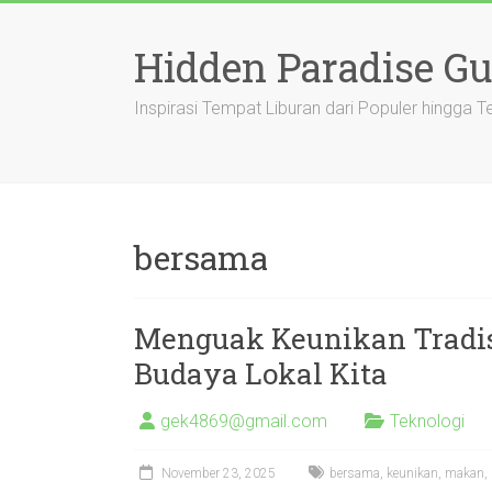
Skip
to
Hidden Paradise Gu
content
Inspirasi Tempat Liburan dari Populer hingga 
bersama
Menguak Keunikan Tradi
Budaya Lokal Kita
gek4869@gmail.com
Teknologi
November 23, 2025
bersama
,
keunikan
,
makan
,