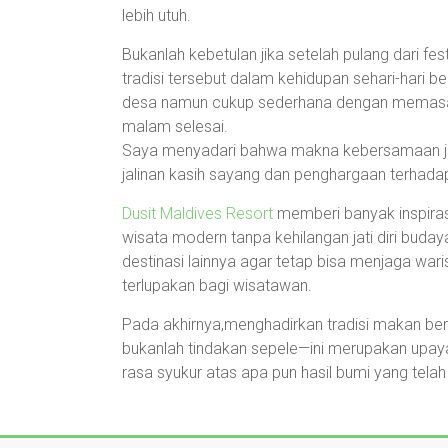
lebih utuh.
Bukanlah kebetulan jika setelah pulang dari 
tradisi tersebut dalam kehidupan sehari-hari b
desa namun cukup sederhana dengan memasak 
malam selesai.
Saya menyadari bahwa makna kebersamaan jau
jalinan kasih sayang dan penghargaan terhad
Dusit Maldives Resort
memberi banyak inspiras
wisata modern tanpa kehilangan jati diri buda
destinasi lainnya agar tetap bisa menjaga wa
terlupakan bagi wisatawan.
Pada akhirnya,menghadirkan tradisi makan be
bukanlah tindakan sepele—ini merupakan upa
rasa syukur atas apa pun hasil bumi yang telah