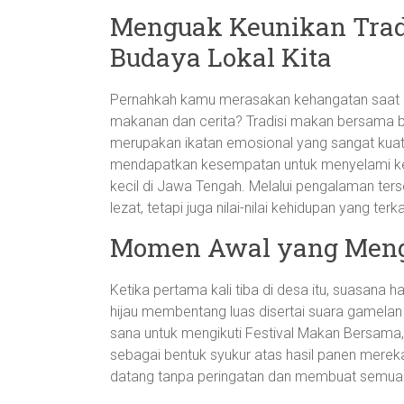
Menguak Keunikan Trad
Budaya Lokal Kita
Pernahkah kamu merasakan kehangatan saat 
makanan dan cerita? Tradisi makan bersama buk
merupakan ikatan emosional yang sangat kuat d
mendapatkan kesempatan untuk menyelami keda
kecil di Jawa Tengah. Melalui pengalaman t
lezat, tetapi juga nilai-nilai kehidupan yang te
Momen Awal yang Meng
Ketika pertama kali tiba di desa itu, suasa
hijau membentang luas disertai suara gamelan
sana untuk mengikuti Festival Makan Bersama
sebagai bentuk syukur atas hasil panen merek
datang tanpa peringatan dan membuat semua 