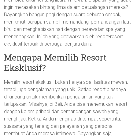
ingin merasakan bintang lima dalam petualangan mereka?
Bayangkan bangun pagi dengan suara deburan ombak,
menikmati sarapan sambil memandangi pemandangan laut
biru, dan menghabiskan hari dengan perawatan spa yang
menenangkan. Inilah yang ditawarkan oleh resort-resort
eksklusif terbaik di berbagai penjuru dunia.
Mengapa Memilih Resort
Eksklusif?
Memilih resort eksklusif bukan hanya soal fasilitas mewah,
tetapi juga pengalaman yang unik. Setiap resort biasanya
dirancang untuk memberikan pengalaman yang tak
terlupakan. Misalnya, di Bali, Anda bisa menemukan resort
dengan kolam pribadi dan pemandangan sawah yang
menghijau. Ketika Anda menginap di tempat seperti itu,
suasana yang tenang dan pelayanan yang personal
membuat Anda merasa istimewa. Bayangkan saja,