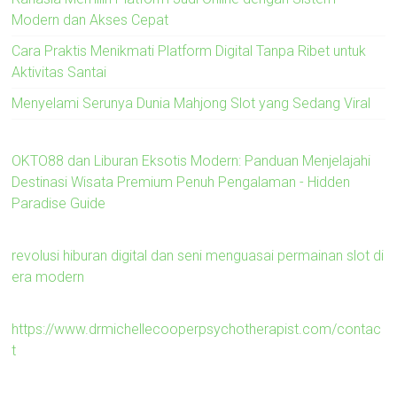
Modern dan Akses Cepat
Cara Praktis Menikmati Platform Digital Tanpa Ribet untuk
Aktivitas Santai
Menyelami Serunya Dunia Mahjong Slot yang Sedang Viral
OKTO88 dan Liburan Eksotis Modern: Panduan Menjelajahi
Destinasi Wisata Premium Penuh Pengalaman - Hidden
Paradise Guide
revolusi hiburan digital dan seni menguasai permainan slot di
era modern
https://www.drmichellecooperpsychotherapist.com/contac
t