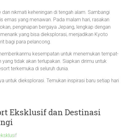
e dan nikmati keheningan di tengah alam. Sambangi
apis emas yang menawan. Pada malam hari, rasakan
yokan, penginapan bergaya Jepang, lengkap dengan
menarik yang bisa dieksplorasi, menjadikan Kyoto
rit bagi para pelancong.
emberikanmu kesempatan untuk menemukan tempat-
yang tidak akan terlupakan. Siapkan dirimu untuk
sort terkemuka di seluruh dunia.
 untuk dieksplorasi. Temukan inspirasi baru setiap hari
t Eksklusif dan Destinasi
ungi
eksklusif