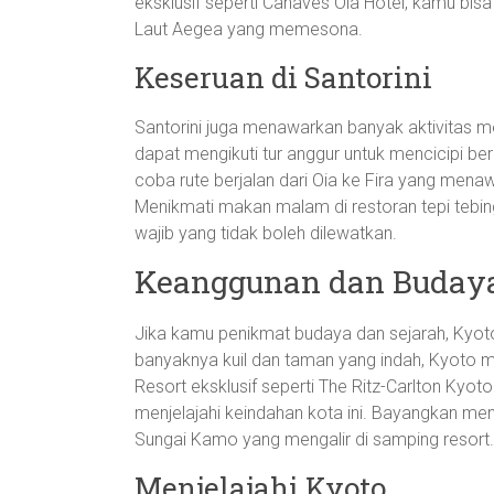
eksklusif seperti Canaves Oia Hotel, kamu bis
Laut Aegea yang memesona.
Keseruan di Santorini
Santorini juga menawarkan banyak aktivitas m
dapat mengikuti tur anggur untuk mencicipi ber
coba rute berjalan dari Oia ke Fira yang men
Menikmati makan malam di restoran tepi tebi
wajib yang tidak boleh dilewatkan.
Keanggunan dan Budaya
Jika kamu penikmat budaya dan sejarah, Kyoto
banyaknya kuil dan taman yang indah, Kyoto m
Resort eksklusif seperti The Ritz-Carlton K
menjelajahi keindahan kota ini. Bayangkan m
Sungai Kamo yang mengalir di samping resort.
Menjelajahi Kyoto