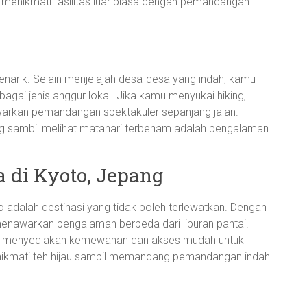
a menikmati fasilitas luar biasa dengan pemandangan
enarik. Selain menjelajah desa-desa yang indah, kamu
bagai jenis anggur lokal. Jika kamu menyukai hiking,
awarkan pemandangan spektakuler sepanjang jalan.
ng sambil melihat matahari terbenam adalah pengalaman
 di Kyoto, Jepang
 adalah destinasi yang tidak boleh terlewatkan. Dengan
enawarkan pengalaman berbeda dari liburan pantai.
yoto menyediakan kemewahan dan akses mudah untuk
enikmati teh hijau sambil memandang pemandangan indah