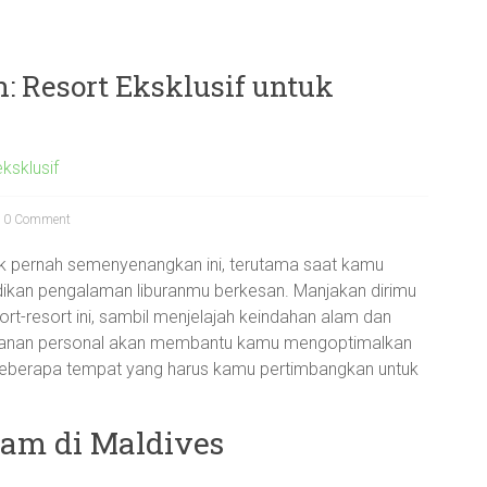
: Resort Eksklusif untuk
eksklusif
0 Comment
k pernah semenyenangkan ini, terutama saat kamu
ikan pengalaman liburanmu berkesan. Manjakan dirimu
t-resort ini, sambil menjelajah keindahan alam dan
erjalanan personal akan membantu kamu mengoptimalkan
t beberapa tempat yang harus kamu pertimbangkan untuk
am di Maldives