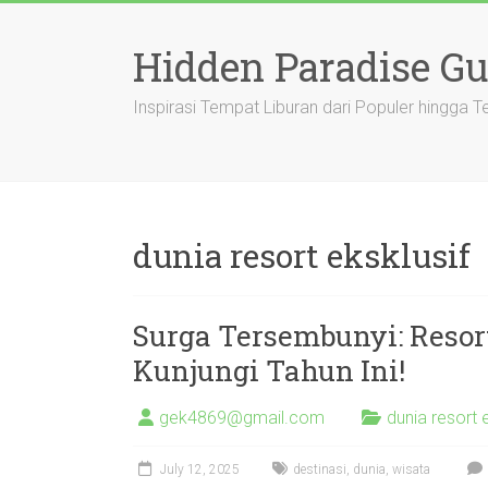
Skip
to
Hidden Paradise Gu
content
Inspirasi Tempat Liburan dari Populer hingga 
dunia resort eksklusif
Surga Tersembunyi: Resor
Kunjungi Tahun Ini!
gek4869@gmail.com
dunia resort 
July 12, 2025
destinasi
,
dunia
,
wisata